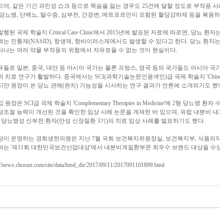
며, 같은 기간 과민성 쇼크 등으로 목숨을 잃는 경우도 25건에 달할 정도로 부작용 사례
당뇨병, 단백뇨, 탈수증, 심부전, 간경변, 메트포르민이 포함된 혈당강하제 등을 복용
행된 국제 학술지 Critical Care Clinic에서 2015년에 발표된 자료에 따르면, 당
는 진통제(NASID), 항생제, 항바이러스제에서도 발생할 수 있다고 한다. 당뇨 환자는
타나는 여러 약물 부작용의 위험에서 자유로울 수 없는 것이 현실이다.
들로 일본, 중국, 대만 등 아시아 국가는 물론 프랑스, 영국 등의 국가들도 아시아 국
치료 연구가 활발하다. 중국에서는 SCI(과학기술논문인용색인)급 국제 학술지 'Chinese Journal 
지만 원장이 쓴 당뇨 관해(완치) 가능성을 시사하는 연구 결과가 언론에 소개되기도 했
원장은 SCI급 국제 학술지 'Complementary Therapies in Medicine'에 2형 당
절 능력이 개선된 것을 확인한 임상 사례 논문을 게재한 바 있으며, 유럽 내분비 내과 학회지 'Endo
해 당뇨병성 신부전 환자(만성 신장질환 3기)의 치료 임상 사례를 발표하기도 했다.
장이 운영하는 경희생한의원은 지난 7월 국회 보건복지위원장실, 보건복지부, 식품의약
하는 '제11회 대한민국보건산업대상'에서 내분비계질환부문 최우수 브랜드 대상을 수상
//news.chosun.com/site/data/html_dir/2017/09/11/2017091101899.html