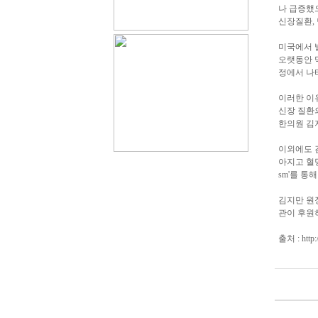
나 급증했으
신장질환, 
미국에서 발
오랫동안 먹
정에서 나
이러한 이유
신장 질환의 
한의원 김
이외에도 김 
아지고 혈당조
sm'를 통
김지만 원
관이 후원
출처 : http: