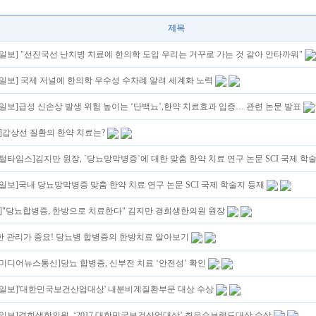
제목
일보] "선진국선 난치병 치료에 한의학 도입 우리는 거꾸로 가는 것 같아 안타까워"
일보] 국제 저널에 한의학 우수성 수차례 알려 세계화 노력
일보]급성 신손상 발생 위험 높이는 ‘단백뇨’,한약 치료효과 입증… 관련 논문 발표
N]갑상선 질환의 한약 치료는?
털타임스]김지만 원장, `당뇨망막병증`에 대한 맞춤 한약 치료 연구 논문 SCI 국제 학
일보]국내 당뇨망막병증 맞춤 한약 치료 연구 논문 SCI 국제 학술지 등재
N]"당뇨합병증, 한방으로 치료한다" 김지만 경희생한의원 원장
 관리가 중요! 당뇨병 합병증의 한방치료 알아보기
미디어뉴스통신]당뇨 합병증, 신부전 치료 ‘안전성’ 확인
일보]'대한민국보건산업대상' 내분비계질환부문 대상 수상
일보]경희생한의원, ‘2017 대한민국보건산업대상’ 최우수브랜드대상 수상