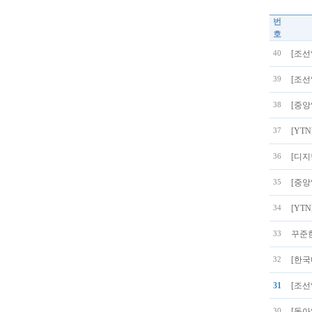
번
호
[조선
40
[조선
39
[중앙
38
[YT
37
[디지
36
[중앙
35
[YT
34
꾸준한
33
[한국
32
31
[조선
[동아
30