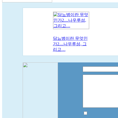
당뇨병이란 무엇인
가2....나우루섬, 그
리고…