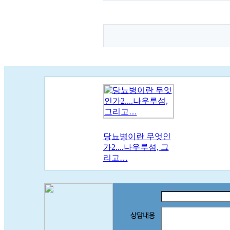
당뇨병이란 무엇인
가2....나우루섬, 그
리고…