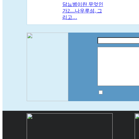
당뇨병이란 무엇인
가2....나우루섬, 그
리고…