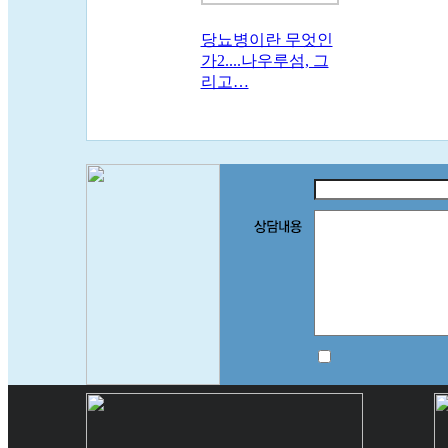
당뇨병이란 무엇인
가2....나우루섬, 그
리고…